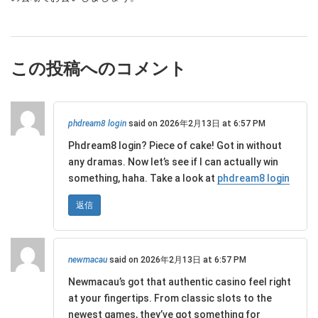
この投稿へのコメント
phdream8 login
said on 2026年2月13日 at 6:57 PM
Phdream8 login? Piece of cake! Got in without
any dramas. Now let’s see if I can actually win
something, haha. Take a look at
phdream8 login
返信
newmacau
said on 2026年2月13日 at 6:57 PM
Newmacau’s got that authentic casino feel right
at your fingertips. From classic slots to the
newest games, they’ve got something for