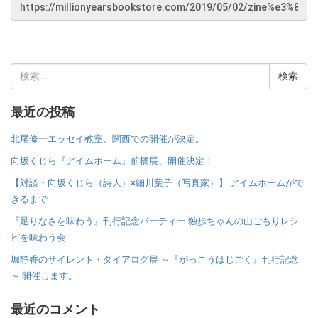
検
索:
最近の投稿
北尾修一エッセイ教室、関西での開催が決定。
向坂くじら『アイムホーム』前橋展、開催決定！
【対談・向坂くじら（詩人）×細川葉子（写真家）】 アイムホームがで
きるまで
『足りなさを味わう』刊行記念パーティー 独歩ちゃんの山ごもりレシ
ピを味わう会
堀静香のサイレント・ダイアログ展 ～『がっこうはじごく』刊行記念
～ 開催します。
最近のコメント