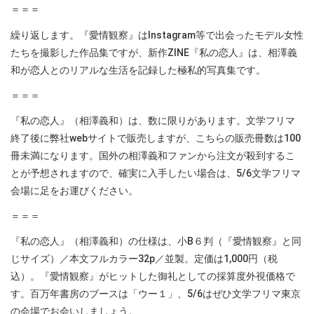
＝＝＝
繰り返します。『愛情観察』はInstagram等で出会ったモデル女性
たちを撮影した作品集ですが、新作ZINE『私の恋人』は、相澤義
和が恋人とのリアルな生活を記録した極私的写真集です。
＝＝＝
『私の恋人』（相澤義和）は、数に限りがあります。文学フリマ
終了後に弊社webサイトで販売しますが、こちらの販売冊数は100
冊未満になります。国外の相澤義和ファンから注文が殺到するこ
とが予想されますので、確実に入手したい場合は、5/6文学フリマ
会場に足をお運びください。
＝＝＝
『私の恋人』（相澤義和）の仕様は、小B６判（『愛情観察』と同
じサイズ）／本文フルカラー32p／並製。定価は1,000円（税
込）。『愛情観察』がヒットした御礼としての採算度外視価格で
す。百万年書房のブースは「ウー１」、5/6はぜひ文学フリマ東京
の会場でお会いしましょう。