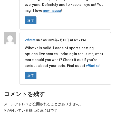
everyone. Definitely one to keep an eye on! You
might love
newmacau
!
返信
v9betxa
said on 2026年2月13日 at 6:57 PM
V9betxa is solid. Loads of sports betting
options, live scores updating in real-time, what
more could you want? Check it out if you’re
serious about your bets. Find out at
v9betxa
!
返信
コメントを残す
メールアドレスが公開されることはありません。
※
が付いている欄は必須項目です