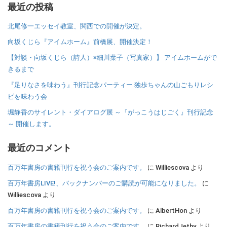
最近の投稿
北尾修一エッセイ教室、関西での開催が決定。
向坂くじら『アイムホーム』前橋展、開催決定！
【対談・向坂くじら（詩人）×細川葉子（写真家）】 アイムホームがで
きるまで
『足りなさを味わう』刊行記念パーティー 独歩ちゃんの山ごもりレシ
ピを味わう会
堀静香のサイレント・ダイアログ展 ～『がっこうはじごく』刊行記念
～ 開催します。
最近のコメント
百万年書房の書籍刊行を祝う会のご案内です。
に
Williescova
より
百万年書房LIVE!、バックナンバーのご購読が可能になりました。
に
Williescova
より
百万年書房の書籍刊行を祝う会のご案内です。
に
AlbertHon
より
百万年書房の書籍刊行を祝う会のご案内です。
に
RichardJethy
より