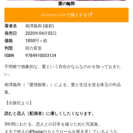
愛の輪郭
amazon.comで購入する
著者名
相澤義和 (撮影)
発売日
2020年04月02日
価格
1850円＋税
判型
四六変形
ISBN
9784910053134
不明瞭で抽象的な、愛という存在がなんなのかを知っておきた
い。
相澤義和（『愛情観察』）による、愛と生活を巡る珠玉の作品
集。
【出版社より】
読むと恋人（配偶者）に優しくしたくなります。
3年間にわたる、恋人との日常を撮りためた写真集。
まるで他人のiPhoneのカメラロールを覗き見しているような、