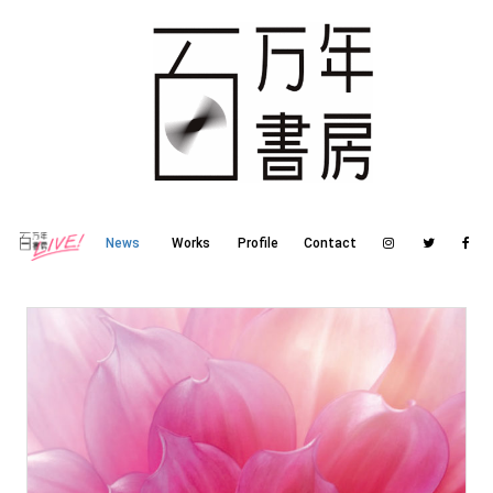
News
Works
Profile
Contact