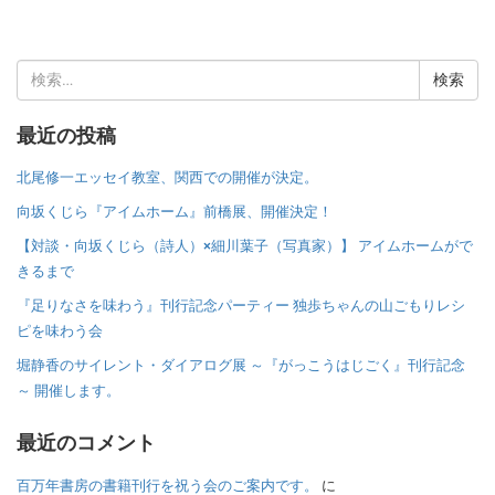
検
索:
最近の投稿
北尾修一エッセイ教室、関西での開催が決定。
向坂くじら『アイムホーム』前橋展、開催決定！
【対談・向坂くじら（詩人）×細川葉子（写真家）】 アイムホームがで
きるまで
『足りなさを味わう』刊行記念パーティー 独歩ちゃんの山ごもりレシ
ピを味わう会
堀静香のサイレント・ダイアログ展 ～『がっこうはじごく』刊行記念
～ 開催します。
最近のコメント
百万年書房の書籍刊行を祝う会のご案内です。
に