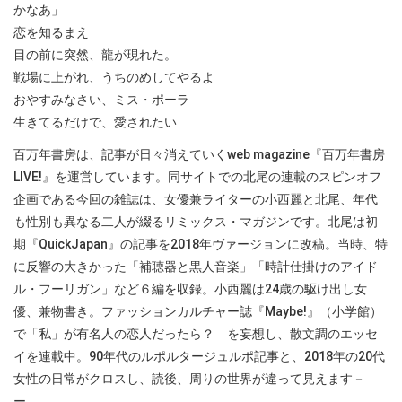
かなあ」
恋を知るまえ
目の前に突然、龍が現れた。
戦場に上がれ、うちのめしてやるよ
おやすみなさい、ミス・ポーラ
生きてるだけで、愛されたい
百万年書房は、記事が日々消えていくweb magazine『百万年書房
LIVE!』を運営しています。同サイトでの北尾の連載のスピンオフ
企画である今回の雑誌は、女優兼ライターの小西麗と北尾、年代
も性別も異なる二人が綴るリミックス・マガジンです。北尾は初
期『QuickJapan』の記事を2018年ヴァージョンに改稿。当時、特
に反響の大きかった「補聴器と黒人音楽」「時計仕掛けのアイド
ル・フーリガン」など６編を収録。小西麗は24歳の駆け出し女
優、兼物書き。ファッションカルチャー誌『Maybe!』（小学館）
で「私」が有名人の恋人だったら？ を妄想し、散文調のエッセ
イを連載中。90年代のルポルタージュルポ記事と、2018年の20代
女性の日常がクロスし、読後、周りの世界が違って見えます－
ー。