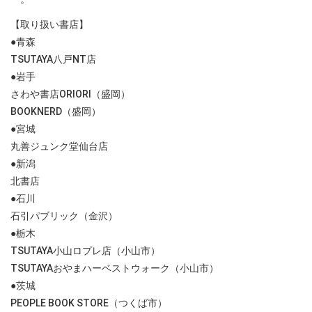
【取り扱い書店】
●青森
TSUTAYA八戸NT店
●岩手
さわや書店ORIORI（盛岡）
BOOKNERD（盛岡）
●宮城
丸善ジュンク堂仙台店
●新潟
北書店
●石川
石引パブリック（金沢）
●栃木
TSUTAYA小山ロプレ店（小山市）
TSUTAYAおやまハーベストウォーク（小山市）
●茨城
PEOPLE BOOK STORE（つくば市）