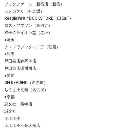
ブックファースト新宿店（新宿）
モノガタリ（神楽坂）
Readin’Writin’BOOKSTORE（田原町）
ロス・アプソン（高円寺）
双子のライオン堂（赤坂）
●埼玉
チエノワブックストア（朝霞）
●静岡
戸田書店静岡本店
戸田書店掛川西店
●愛知
ON READING（名古屋）
ちくさ正文館（名古屋）
●京都
恵文社一乗寺店
誠光社
ホホホ座
ホホホ座三条大橋店