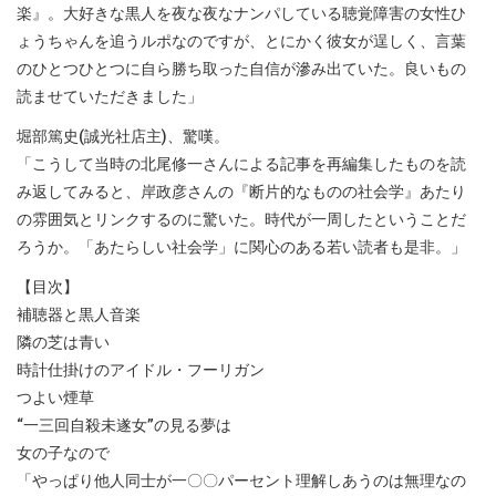
楽』。大好きな黒人を夜な夜なナンパしている聴覚障害の女性ひ
ょうちゃんを追うルポなのですが、とにかく彼女が逞しく、言葉
のひとつひとつに自ら勝ち取った自信が滲み出ていた。良いもの
読ませていただきました」
堀部篤史(誠光社店主)、驚嘆。
「こうして当時の北尾修一さんによる記事を再編集したものを読
み返してみると、岸政彦さんの『断片的なものの社会学』あたり
の雰囲気とリンクするのに驚いた。時代が一周したということだ
ろうか。「あたらしい社会学」に関心のある若い読者も是非。」
【目次】
補聴器と黒人音楽
隣の芝は青い
時計仕掛けのアイドル・フーリガン
つよい煙草
“一三回自殺未遂女”の見る夢は
女の子なので
「やっぱり他人同士が一〇〇パーセント理解しあうのは無理なの