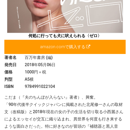
何処に行っても犬に吠えられる〈ゼロ〉
amazon.comで購入する
著者名
百万年書房 (編)
発売日
2018年05月06日
価格
1000円＋税
判型
A5横
ISBN
9784991022104
こだま（『夫のちんぽが入らない』著者）、興奮。
「90年代後半クイックジャパンに掲載された北尾修一さんの取材
文（改稿版）と2018年現在の女の子の生活を切り取る小西麗さん
によるエッセイが交互に織り込まれ、異世界を何度も行き来する
ような面白さだった。特に好きなのが冒頭の『補聴器と黒人音