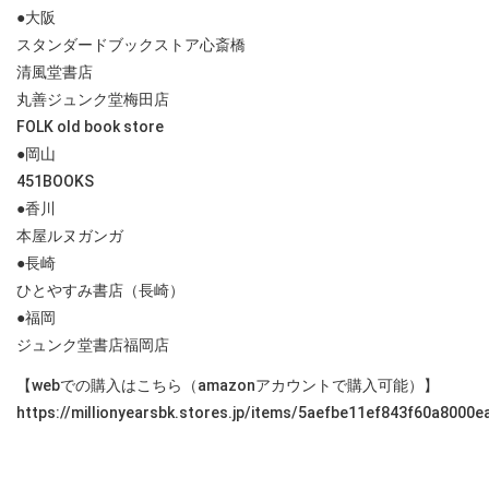
●大阪
スタンダードブックストア心斎橋
清風堂書店
丸善ジュンク堂梅田店
FOLK old book store
●岡山
451BOOKS
●香川
本屋ルヌガンガ
●長崎
ひとやすみ書店（長崎）
●福岡
ジュンク堂書店福岡店
【webでの購入はこちら（amazonアカウントで購入可能）】
https://millionyearsbk.stores.jp/items/5aefbe11ef843f60a8000e