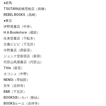
●群馬
TSUTAYA前橋荒牧店（前橋）
REBEL BOOKS（高崎）
●東京
伊野尾書店（中井）
H.A.Bookstore（蔵前）
往来堂書店（千駄木）
古書ビビビ（下北沢）
今野書店（西荻窪）
ジュンク堂新宿店（新宿）
代官山蔦屋書店（代官山）
Title（荻窪）
タコシェ（中野）
NENOi（早稲田）
百年（吉祥寺）
B&B（下北沢）
BOOKS青いカバ（駒込）
BOOKSルーエ（吉祥寺）