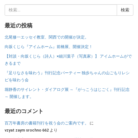
検
索:
最近の投稿
北尾修一エッセイ教室、関西での開催が決定。
向坂くじら『アイムホーム』前橋展、開催決定！
【対談・向坂くじら（詩人）×細川葉子（写真家）】 アイムホームがで
きるまで
『足りなさを味わう』刊行記念パーティー 独歩ちゃんの山ごもりレシ
ピを味わう会
堀静香のサイレント・ダイアログ展 ～『がっこうはじごく』刊行記念
～ 開催します。
最近のコメント
百万年書房の書籍刊行を祝う会のご案内です。
に
vzyat zaym srochno 662
より