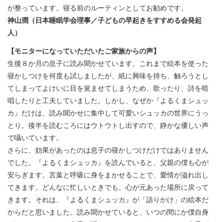
が整っています。寝る前のルーティンとしてお勧めです。
神山潤（日本睡眠学会理事／子どもの早起きをすすめる会発起
人）
【モニターになっていただいたご家族からの声】
生後８か月の息子に読み聞かせています。これまで絵本を使った
寝かしつけを何度も試しましたが、紙に興味を持ち、触ろうとし
てしまってよけいに目を覚ませてしまうため、歌ったり、詩を暗
唱したりと工夫していました。しかし、なぜか『よるくまシュッ
カ』だけは、読み聞かせに集中して可愛いシュッカの世界にうっ
とり。後半を読むころにはウトウトし出すので、静かな優しい声
で囁いています。
さらに、効果があったのは息子の寝かしつけだけではありません
でした。『よるくまシュッカ』を読んでいると、父親の僕も心が
安らぎます。言葉と呼吸に身をまかせることで、愛情が溢れ出し
てきます。どんなに忙しいときでも、心が元あった場所に戻って
きます。それは、『よるくまシュッカ』が「語りかけ」の絵本だ
からだと思いました。読み聞かせていると、いつの間にか僕自身