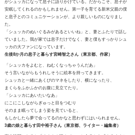
がシュッカになって息子に語りかけている。だからこそ、息子が
安眠してくれるのかもしれません。第一子を育てる新米父親の僕
と息子とのコミュニケーションが、より親しいものになりまし
た。
「シュッカのぬいぐるみがあるといいね」と、妻とふたりで話し
ていました。我が家では息子だけでなく、妻と僕もすっかりシュ
ッカの大ファンになっています。
生後8か月の息子と暮らす宮崎智之さん（東京都、作家）
「シュッカをよむと、ねむくなっちゃうんだあ」
そう言いながらもうれしそうに絵本を持ってきます。
シュッカと一緒にあくびのマネをしたり、横になったり、
まくらをふかふかのお腹に見立てたり。
「シュッカにあいたいなあ」
にこにこしながらぎゅっと目をつむり
そのまま眠ってしまう姿を見ていると、
もしかしたら夢で会ってるのかなと思わずにはいられません。
3歳の娘と暮らす田中裕子さん（東京都、ライター・編集者）