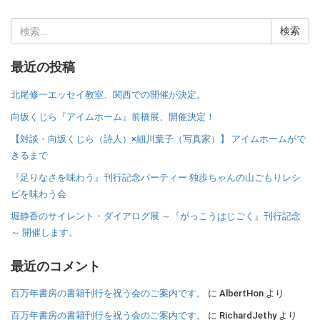
検
索:
最近の投稿
北尾修一エッセイ教室、関西での開催が決定。
向坂くじら『アイムホーム』前橋展、開催決定！
【対談・向坂くじら（詩人）×細川葉子（写真家）】 アイムホームがで
きるまで
『足りなさを味わう』刊行記念パーティー 独歩ちゃんの山ごもりレシ
ピを味わう会
堀静香のサイレント・ダイアログ展 ～『がっこうはじごく』刊行記念
～ 開催します。
最近のコメント
百万年書房の書籍刊行を祝う会のご案内です。
に
AlbertHon
より
百万年書房の書籍刊行を祝う会のご案内です。
に
RichardJethy
より