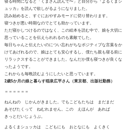
寝る時間になると「くまさん読んで〜」と自分から『よるくまシ
ュッカ』を読んで欲しがるようになりました。
読み始めると、すぐにおやすみモードに切り替わります。
寝つきが悪い時期なのでとても助かっています。
ただ寝かしつけるのではなく、この絵本を読む中で、娘を大切に
思っていることを伝えられれるのも素敵でした。
毎日ちゃんと伝えたいのについ忘れがちなポジティブな言葉をか
けてあげれるので、娘はとても安心するし、僕たち親も寝る前に
リラックスすることができました。なんだか僕も寝つきが良くな
ったようです。
これからも毎晩読むようにしたいと思っています。
2歳5か月の娘と暮らす稲泉広平さん（東京都、出版社勤務）
＝＝＝＝＝＝
ねんねの じかんがきました。でもこどもたちは まだまだ
あそびたくって ねむれません。この えほんが あれば
きっとだいじょうぶ。
よるくまシュッカは こどもにも おとなにも よくきく