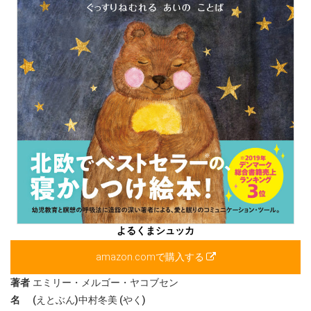
よるくまシュッカ
amazon.comで購入する
著者
エミリー・メルゴー・ヤコブセン
名
(えとぶん)中村冬美 (やく)