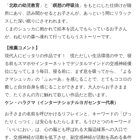
「
北欧の幼児教育
」と「
瞑想の呼吸法
」をもとにした仕掛けが随
所にあり、読み聞かせるとお子さんが、あっという間にリラック
スした深い眠りにさそわれます。
くまのシュッカに抱かれて絵本を読んでもらっているお子さん
が、ねむりの森へ連れて行ってもらうストーリーです。
【推薦コメント】
現代人にピッタリの作品です！ 慌ただしい生活環境の中で、寝
る前もスマホやインターネットでデジタルマインドの交感神経優
位になってしまう毎日。寝る前に、まず息を吸ってから、『よる
クマシュッカ』の「ふゎーあ」を感じることで、とてもココロの
癒しと自分自身を感じることができます。大人からお子さまま
で、たくさんの方に触れて欲しい作品だと思います。
ケン・ハラクマ（インターナショナルヨガセンター代表）
お子さまの名前を呼びかけるリフレインと、キーワードの「ぴっ
たりくっつく」は安心をもたらします。もうひとつのキーワード
「いいにおい」は、心の脳とも呼ばれる大脳辺縁系への入口で
す。交感神経が活動を低下させ、副交感神経が活動を高める条件