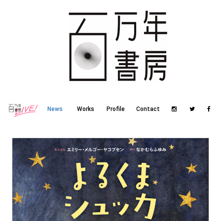
News
Works
Profile
Contact