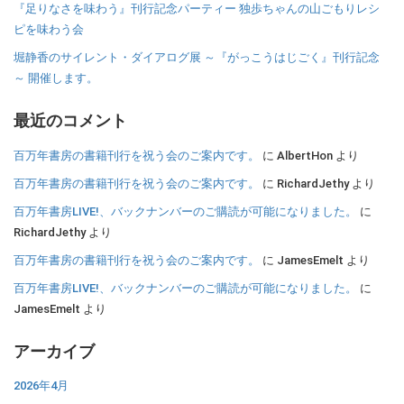
『足りなさを味わう』刊行記念パーティー 独歩ちゃんの山ごもりレシ
ピを味わう会
堀静香のサイレント・ダイアログ展 ～『がっこうはじごく』刊行記念
～ 開催します。
最近のコメント
百万年書房の書籍刊行を祝う会のご案内です。
に
AlbertHon
より
百万年書房の書籍刊行を祝う会のご案内です。
に
RichardJethy
より
百万年書房LIVE!、バックナンバーのご購読が可能になりました。
に
RichardJethy
より
百万年書房の書籍刊行を祝う会のご案内です。
に
JamesEmelt
より
百万年書房LIVE!、バックナンバーのご購読が可能になりました。
に
JamesEmelt
より
アーカイブ
2026年4月