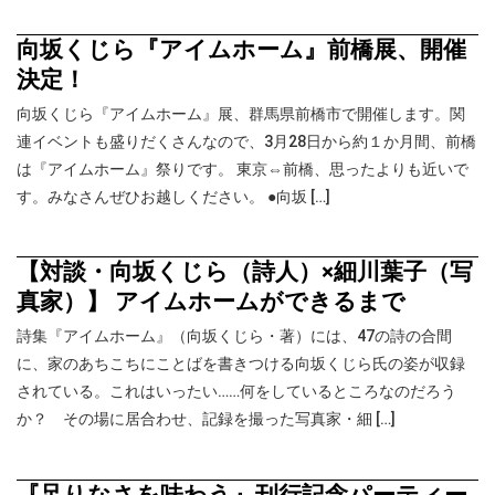
向坂くじら『アイムホーム』前橋展、開催
決定！
向坂くじら『アイムホーム』展、群馬県前橋市で開催します。関
連イベントも盛りだくさんなので、3月28日から約１か月間、前橋
は『アイムホーム』祭りです。 東京⇔前橋、思ったよりも近いで
す。みなさんぜひお越しください。 ●向坂 […]
【対談・向坂くじら（詩人）×細川葉子（写
真家）】 アイムホームができるまで
詩集『アイムホーム』（向坂くじら・著）には、47の詩の合間
に、家のあちこちにことばを書きつける向坂くじら氏の姿が収録
されている。これはいったい……何をしているところなのだろう
か？ その場に居合わせ、記録を撮った写真家・細 […]
『足りなさを味わう』刊行記念パーティー