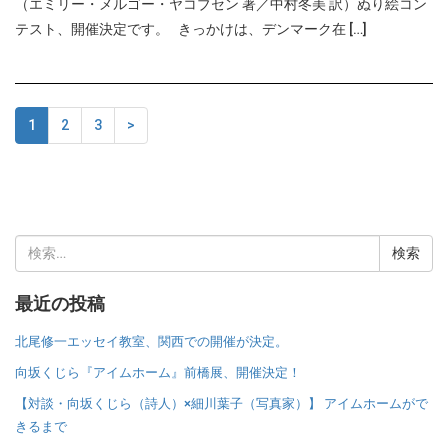
（エミリー・メルゴー・ヤコブセン 著／中村冬美 訳）ぬり絵コン
テスト、開催決定です。 きっかけは、デンマーク在 […]
1
2
3
>
検
索:
最近の投稿
北尾修一エッセイ教室、関西での開催が決定。
向坂くじら『アイムホーム』前橋展、開催決定！
【対談・向坂くじら（詩人）×細川葉子（写真家）】 アイムホームがで
きるまで