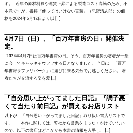
す。 近年の原材料費や運賃上昇による製造コスト高騰のため、不
本意ですが、書籍『使ってはいけない言葉』（忌野清志郎）の価
格を2024年6月12日より以 […]
4月7日（日）、「百万年書房の日」開催決
定。
2024年4月7日は百万年書房の日。そう、百万年書房の著者が一堂
に会してキャッキャウフフする日となりました。 当日は、「百万
年書房サファリパーク」に遊びに来る気分でお越しください。 著
者たちが交流する姿を愛 […]
『自分思い上がってました日記』『調子悪
くて当たり前日記』が買えるお店リスト
以下が、『自分思い上がってました日記』取り扱い書店リストで
す。 本作に関しては、弊社から営業をまったくかけていない
ので、以下の書店はどこかから本書の情報を入手し、 […]