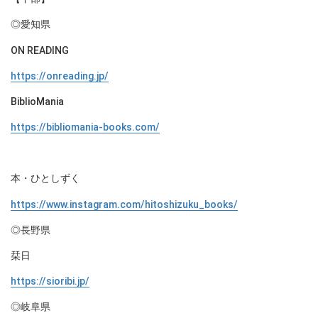
◎愛知県
ON READING
https://onreading.jp/
BiblioMania
https://bibliomania-books.com/
本・ひとしずく
https://www.instagram.com/hitoshizuku_books/
◎長野県
栞日
https://sioribi.jp/
◎岐阜県