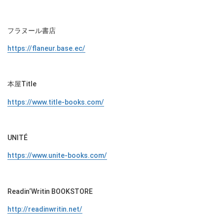
フラヌール書店
https://flaneur.base.ec/
本屋Title
https://www.title-books.com/
UNITÉ
https://www.unite-books.com/
Readin‘Writin BOOKSTORE
http://readinwritin.net/