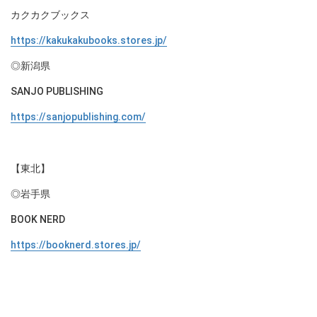
カクカクブックス
https://kakukakubooks.stores.jp/
◎新潟県
SANJO PUBLISHING
https://sanjopublishing.com/
【東北】
◎岩手県
BOOK NERD
https://booknerd.stores.jp/