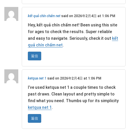
kết quả chín chấm net
said on 2026年2月4日 at 1:06 PM
Hey, kết quả chín chấm net! Been using this site
for ages to check the results. Super reliable
and easy to navigate. Seriously, check it out
kết
quả chín chấm net
.
返信
ketqua net 1
said on 2026年2月4日 at 1:06 PM
I’ve used ketqua net 1 a couple times to check
past draws. Clean layout and pretty simple to
find what you need. Thumbs up for its simplicity
ketqua net 1
.
返信