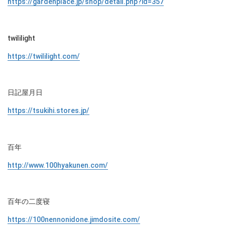
https://gardenplace.jp/shop/detail.php?id=357
twililight
https://twililight.com/
日記屋月日
https://tsukihi.stores.jp/
百年
http://www.100hyakunen.com/
百年の二度寝
https://100nennonidone.jimdosite.com/