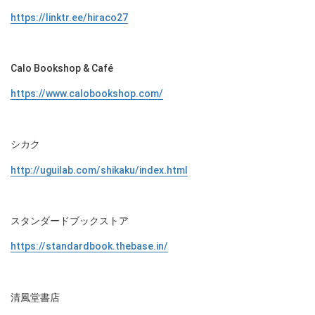
https://linktr.ee/hiraco27
Calo Bookshop & Café
https://www.calobookshop.com/
シカク
http://uguilab.com/shikaku/index.html
スタンダードブックストア
https://standardbook.thebase.in/
清風堂書店