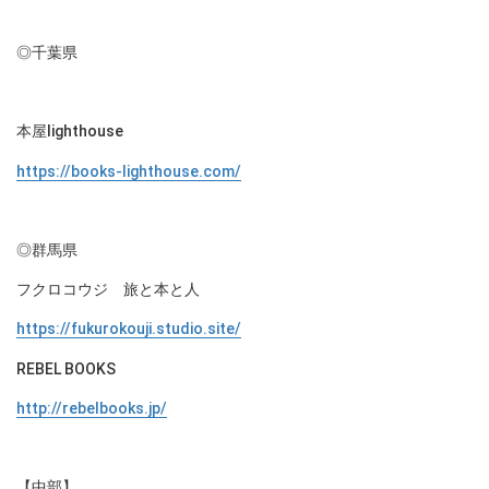
◎千葉県
本屋lighthouse
https://books-lighthouse.com/
◎群馬県
フクロコウジ 旅と本と人
https://fukurokouji.studio.site/
REBEL BOOKS
http://rebelbooks.jp/
【中部】