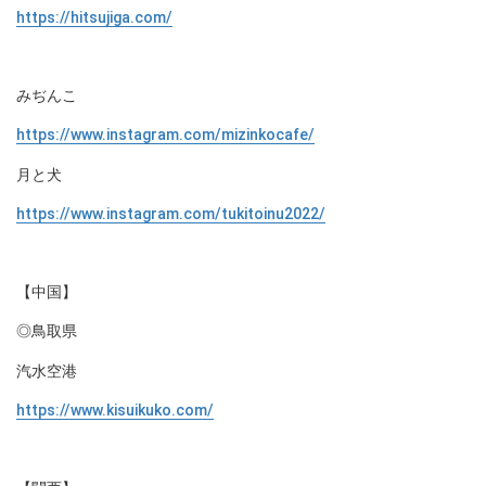
https://hitsujiga.com/
みぢんこ
https://www.instagram.com/mizinkocafe/
月と犬
https://www.instagram.com/tukitoinu2022/
【中国】
◎鳥取県
汽水空港
https://www.kisuikuko.com/