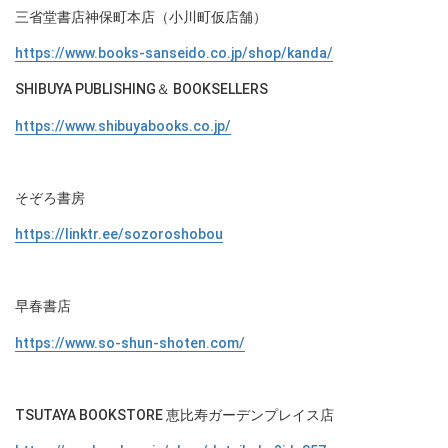
三省堂書店神保町本店（小川町仮店舗）
https://www.books-sanseido.co.jp/shop/kanda/
SHIBUYA PUBLISHING＆ BOOKSELLERS
https://www.shibuyabooks.co.jp/
そぞろ書房
https://linktr.ee/sozoroshobou
早春書店
https://www.so-shun-shoten.com/
TSUTAYA BOOKSTORE 恵比寿ガーデンプレイス店