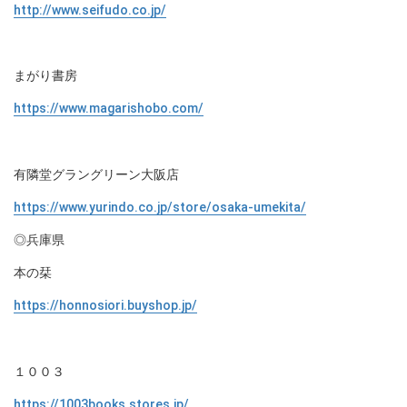
http://www.seifudo.co.jp/
まがり書房
https://www.magarishobo.com/
有隣堂グラングリーン大阪店
https://www.yurindo.co.jp/store/osaka-umekita/
◎兵庫県
本の栞
https://honnosiori.buyshop.jp/
１００３
https://1003books.stores.jp/