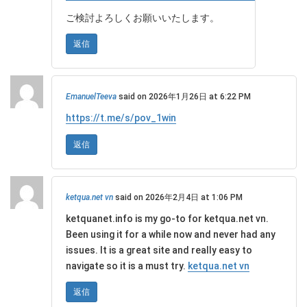
ご検討よろしくお願いいたします。
返信
EmanuelTeeva
said on 2026年1月26日 at 6:22 PM
https://t.me/s/pov_1win
返信
ketqua.net vn
said on 2026年2月4日 at 1:06 PM
ketquanet.info is my go-to for ketqua.net vn.
Been using it for a while now and never had any
issues. It is a great site and really easy to
navigate so it is a must try.
ketqua.net vn
返信